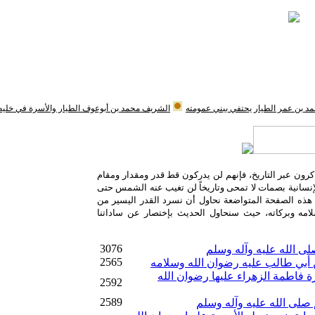
د بن عمر الطيار يحتفي ببني عمومته
الشريف محمد بن أبوعوف الطيار والأسرة في خلي
كرون عبر التاريخ، فإنهم لن يدركون قط قدر ومقدار ومقام
لإنسانية بصمات لا تمحى وتاريخاً لن تغيب عنه الشمس حتى
ل هذه الصفحة المتواضعة نحاول أن نسرد القدر اليسير من
امه وبركاته، حيث سنحاول الحديث بإختصار عن ساداتنا
3076
ى الله عليه وآله وسلم
2565
ن أبي طالب عليه رضوان الله وسلامه
ة فاطمة الزهراء عليها رضوان الله
2592
2589
صلى الله عليه وآله وسلم