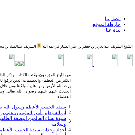
اتصل بنا
خارطة الموقع
نبذة عنا
الشيخ الشريف عبدالعزيز بن جعفر بن علي الطيار في ذمة الله
الشريف عبدالملك بن محم
مهما أرخ المؤرخون، وكتب الكتاب، وذكر الذا
الكثير من العظماء والعظيمات الذين تركوا ل
يرث الله الأرض ومن عليها، ولكننا ومن خلا
الحديث عنهم عليهم رضوان الله تعالى وسل
العظماء:
1
سيدنا الحبيب الأعظم رسول الله صل
2
أبو السبطين أمير المؤمنين علي ب
سيدة نساء العالمين البضعة الطاهر
3
وسلامه
4
أجداد وجدات سيدنا الحبيب الأعظم 