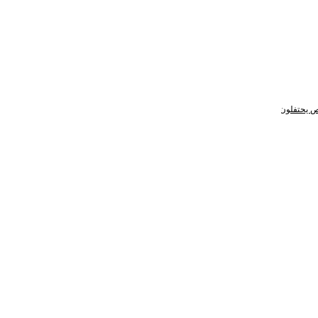
ص يحتفلون ببني عمومتهم
الشيخ الشريف جعفر بن علي بن عبدالحميد الطيار يحتفي ببني 