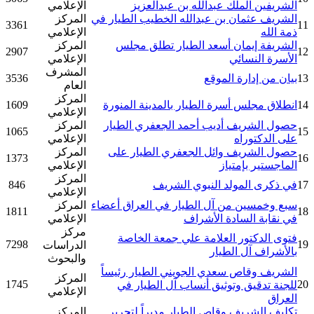
الشريفين الملك عبدالله بن عبدالعزيز
الإعلامي
الشريف عثمان بن عبدالله الخطيب الطيار في
المركز
3361
11
ذمة الله
الإعلامي
الشريفة إيمان أسعد الطيار تطلق مجلس
المركز
2907
12
الأسرة النسائي
الإعلامي
المشرف
13
بيان من إدارة الموقع
3536
العام
المركز
14
انطلاق مجلس أسرة الطيار بالمدينة المنورة
1609
الإعلامي
حصول الشريف أديب أحمد الجعفري الطيار
المركز
1065
15
على الدكتوراه
الإعلامي
حصول الشريف وائل الجعفري الطيار على
المركز
1373
16
الماجستير بإمتياز
الإعلامي
المركز
17
في ذكرى المولد النبوي الشريف
846
الإعلامي
سبع وخمسين من آل الطيار في العراق أعضاء
المركز
1811
18
في نقابة السادة الأشراف
الإعلامي
مركز
فتوى الدكتور العلامة علي جمعة الخاصة
7298
19
الدراسات
بالأشراف آل الطيار
والبحوث
الشريف وقاص سعدي الجويني الطيار رئيساً
المركز
1745
20
للجنة تدقيق وتوثيق أنساب آل الطيار في
الإعلامي
العراق
تكليف الشريف وقاص الطيار مديراً لتحرير
المركز