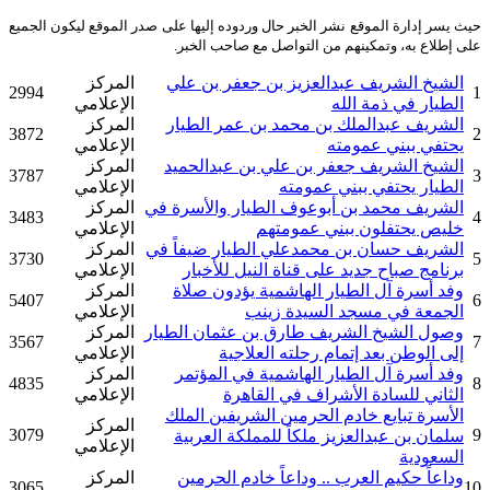
حيث يسر إدارة الموقع نشر الخبر حال وردوده إليها على صدر الموقع ليكون الجميع
على إطلاع به، وتمكينهم من التواصل مع صاحب الخبر.
الشيخ الشريف عبدالعزيز بن جعفر بن علي
المركز
2994
1
الطيار في ذمة الله
الإعلامي
الشريف عبدالملك بن محمد بن عمر الطيار
المركز
3872
2
يحتفي ببني عمومته
الإعلامي
الشيخ الشريف جعفر بن علي بن عبدالحميد
المركز
3787
3
الطيار يحتفي ببني عمومته
الإعلامي
الشريف محمد بن أبوعوف الطيار والأسرة في
المركز
3483
4
خليص يحتفلون ببني عمومتهم
الإعلامي
الشريف حسان بن محمدعلي الطيار ضيفاً في
المركز
3730
5
برنامج صباح جديد على قناة النيل للأخبار
الإعلامي
وفد أسرة آل الطيار الهاشمية يؤدون صلاة
المركز
5407
6
الجمعة في مسجد السيدة زينب
الإعلامي
وصول الشيخ الشريف طارق بن عثمان الطيار
المركز
3567
7
إلى الوطن بعد إتمام رحلته العلاجية
الإعلامي
وفد أسرة آل الطيار الهاشمية في المؤتمر
المركز
4835
8
الثاني للسادة الأشراف في القاهرة
الإعلامي
الأسرة تبايع خادم الحرمين الشريفين الملك
المركز
3079
9
سلمان بن عبدالعزيز ملكاً للمملكة العربية
الإعلامي
السعودية
وداعاً حكيم العرب .. وداعاً خادم الحرمين
المركز
3065
10