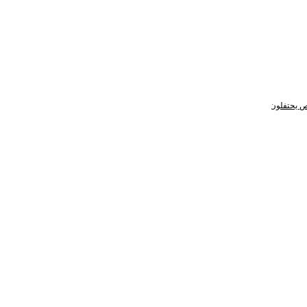
ص يحتفلون ببني عمومتهم
الشيخ الشريف جعفر بن علي بن عبدالحميد الطيار يحتفي ببني 